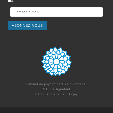
mail.
Adresse e-mail
ABONNEZ-VOUS
Cabinet de psychothérapie d'Ambérieu
2 B rue Aguétant
01500 Ambérieu en Bugey