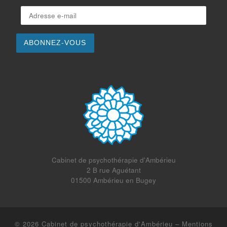
Adresse e-mail
ABONNEZ-VOUS
Cabinet de psychothérapie d'Ambérieu
2 B rue Aguétant
01500 Ambérieu en Bugey
© 2026
Cabinet de psychothérapie d'Ambérieu
–
Mentions