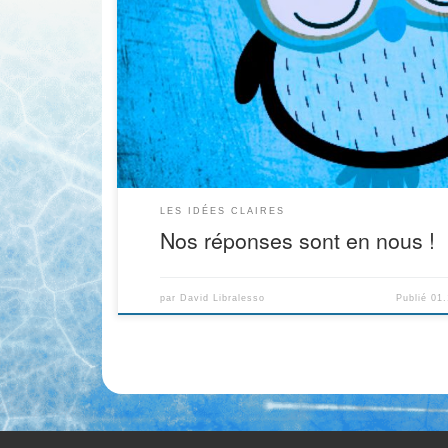
plus que nous sur nous-même. On pense aussi 
aiguisé qu’il nous connaît avant même de passer
peut parfois être intimidant. Alors oui, un « psy »
LES IDÉES CLAIRES
Nos réponses sont en nous !
par
David Libralesso
Publié
01