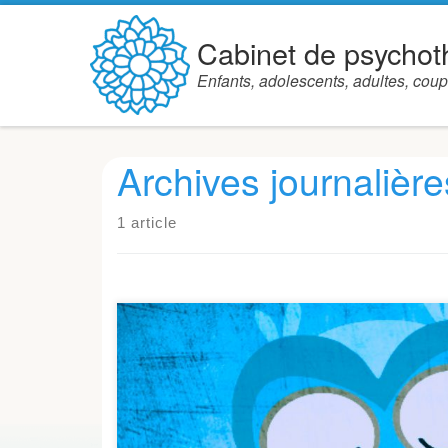
Skip to content
Cabinet de psychot
Enfants, adolescents, adultes, coup
Archives journalière
1 article
Aller voir un « psy » peut parfois être impressio