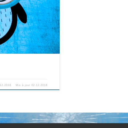
qu’il a le regard tellement
 le seuil de la porte. Ce qui
 […]
.12.2018
Mis à jour
02.12.2018